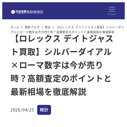
メ
イ
メニュー
ン
ホーム
買取ブログ
時計
【ロレックス デイトジャスト買取】シルバーダイ
コ
アル×ローマ数字は今が売り時？高額査定のポイントと最新相場を徹底解説
【ロレックス デイトジャス
ン
テ
ト買取】シルバーダイアル
ン
ツ
×ローマ数字は今が売り
へ
時？高額査定のポイントと
移
動
最新相場を徹底解説
カテゴリー
2026/04/25
時計
投稿日