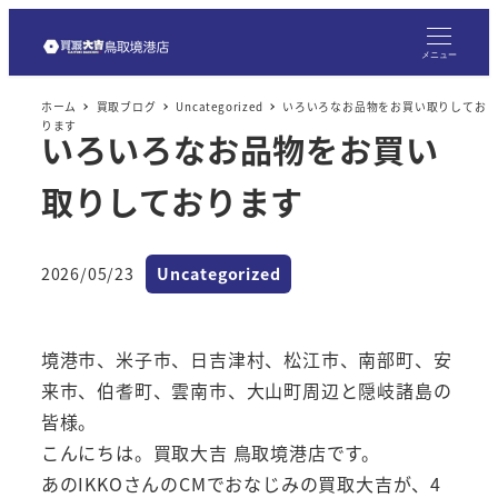
メ
イ
メニュー
ン
ホーム
買取ブログ
Uncategorized
いろいろなお品物をお買い取りしてお
コ
ります
いろいろなお品物をお買い
ン
テ
取りしております
ン
ツ
へ
カテゴリー
2026/05/23
Uncategorized
投稿日
移
動
境港市、米子市、日吉津村、松江市、南部町、安
来市、伯耆町、雲南市、大山町周辺と隠岐諸島の
皆様。
こんにちは。買取大吉 鳥取境港店です。
あのIKKOさんのCMでおなじみの買取大吉が、4