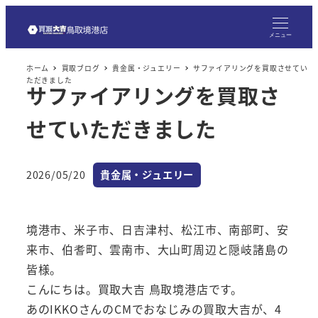
メ
イ
メニュー
ン
ホーム
買取ブログ
貴金属・ジュエリー
サファイアリングを買取させてい
コ
ただきました
サファイアリングを買取さ
ン
テ
せていただきました
ン
ツ
へ
カテゴリー
2026/05/20
貴金属・ジュエリー
投稿日
移
動
境港市、米子市、日吉津村、松江市、南部町、安
来市、伯耆町、雲南市、大山町周辺と隠岐諸島の
皆様。
こんにちは。買取大吉 鳥取境港店です。
あのIKKOさんのCMでおなじみの買取大吉が、4