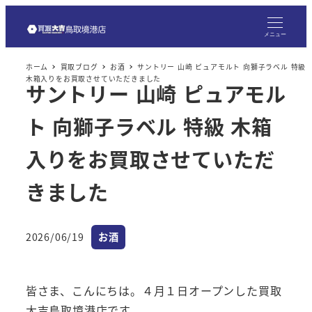
メ
イ
メニュー
ン
ホーム
買取ブログ
お酒
サントリー 山崎 ピュアモルト 向獅子ラベル 特級
コ
木箱入りをお買取させていただきました
サントリー 山崎 ピュアモル
ン
テ
ト 向獅子ラベル 特級 木箱
ン
ツ
入りをお買取させていただ
へ
きました
移
動
カテゴリー
2026/06/19
お酒
投稿日
皆さま、こんにちは。４月１日オープンした買取
大吉鳥取境港店です。