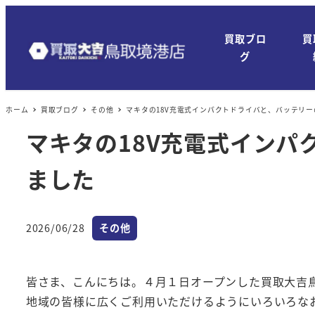
メ
イ
買取ブロ
買
ン
グ
コ
ン
ホーム
買取ブログ
その他
マキタの18V充電式インパクトドライバと、バッテリ
テ
ン
マキタの18V充電式インパ
ツ
ました
へ
移
動
カテゴリー
2026/06/28
その他
投稿日
皆さま、こんにちは。４月１日オープンした買取大吉
地域の皆様に広くご利用いただけるようにいろいろな