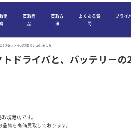
取実
買取商
買取方
よくある質
プライ
績
品
法
問
ーの2点セットをお買取りいたしました
クトドライバと、バッテリーの
鳥取境港店です。
お品物を高価買取しております。