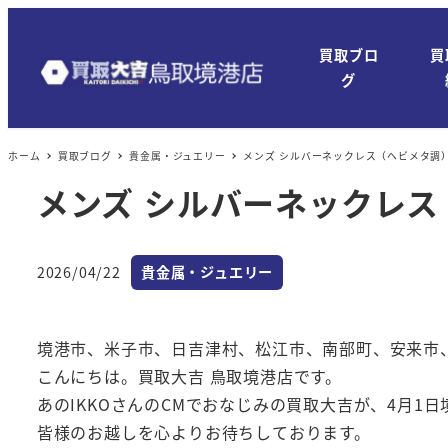
メ
イ
買取ブロ
買
ン
グ
コ
ン
ホーム
買取ブログ
貴金属・ジュエリー
メンズ シルバーネックレス（ヘビメタ調
テ
ン
メンズ シルバーネックレ
ツ
へ
カテゴリー
移
2026/04/22
貴金属・ジュエリー
投稿日
動
境港市、米子市、日吉津村、松江市、南部町、安来市
こんにちは。買取大吉 鳥取境港店です。
あのIKKOさんのCMでおなじみの買取大吉が、4月1
皆様のお越しを心よりお待ちしております。