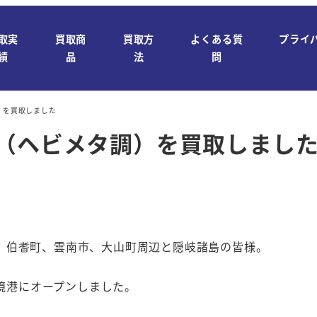
取実
買取商
買取方
よくある質
プライ
績
品
法
問
）を買取しました
ス（ヘビメタ調）を買取しまし
、伯耆町、雲南市、大山町周辺と隠岐諸島の皆様。
日境港にオープンしました。