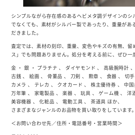
シンプルながら存在感のあるヘビメタ調デザインのシ
でなくても、素材がシルバー製であったり、重量があ
だきました。
査定では、素材の刻印、重量、変色やキズの有無、留
ス」でも問題ありません。処分を考える前に、ぜひ一
金 ・ 銀 ・ プラチナ 、 ダイヤモンド 、 高級腕時計
古銭 、 絵画 、 骨董品 、 刀剣 、 勲章 、 食器 、 切手
カメラ 、 テレカ 、 クオカード 、 株主優待券 、 中国
万年筆 、 家電製品 、 楽器 、 玩具 、 ゲーム機 、 洋酒
美容機器 、 化粧品 、 電動工具 、 茶道具 ほか、
さまざまなジャンルのお品物を買い取りをしています
＜お問い合わせ先／住所・電話番号・営業時間＞