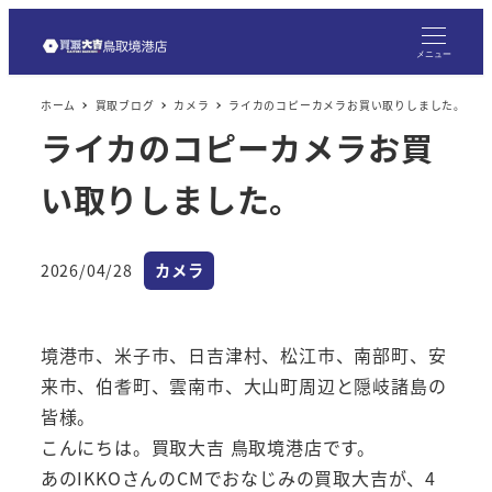
メ
イ
メニュー
ン
ホーム
買取ブログ
カメラ
ライカのコピーカメラお買い取りしました。
コ
ライカのコピーカメラお買
ン
テ
い取りしました。
ン
ツ
へ
カテゴリー
2026/04/28
カメラ
投稿日
移
動
境港市、米子市、日吉津村、松江市、南部町、安
来市、伯耆町、雲南市、大山町周辺と隠岐諸島の
皆様。
こんにちは。買取大吉 鳥取境港店です。
あのIKKOさんのCMでおなじみの買取大吉が、4