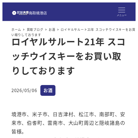
メ
イ
メニュー
ン
ホーム
買取ブログ
お酒
ロイヤルサルート21年 スコッチウイスキーをお買
コ
い取りしております
ロイヤルサルート21年 スコ
ン
テ
ッチウイスキーをお買い取
ン
ツ
りしております
へ
移
カテゴリー
2026/05/06
お酒
動
投稿日
境港市、米子市、日吉津村、松江市、南部町、安
来市、伯耆町、雲南市、大山町周辺と隠岐諸島の
皆様。