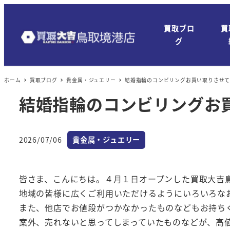
メ
イ
買取ブロ
買
ン
グ
コ
ン
ホーム
買取ブログ
貴金属・ジュエリー
結婚指輪のコンビリングお買い取りさせ
テ
ン
結婚指輪のコンビリングお
ツ
へ
カテゴリー
移
2026/07/06
貴金属・ジュエリー
投稿日
動
皆さま、こんにちは。４月１日オープンした買取大吉
地域の皆様に広くご利用いただけるようにいろいろな
また、他店でお値段がつかなかったものなどもお持ち
案外、売れないと思ってしまっていたものなどが、高