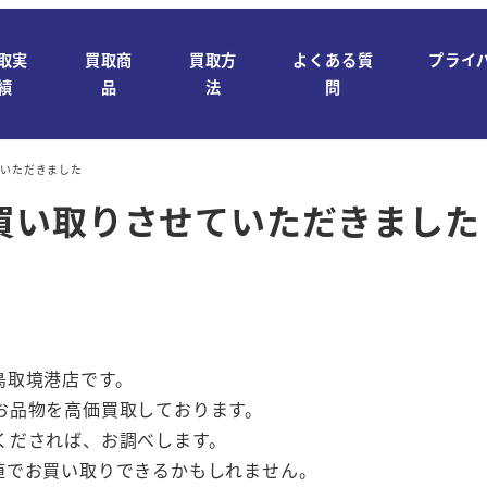
取実
買取商
買取方
よくある質
プライ
績
品
法
問
ていただきました
買い取りさせていただきました
鳥取境港店です。
お品物を高価買取しております。
くだされば、お調べします。
値でお買い取りできるかもしれません。