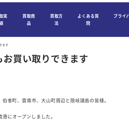
取実
買取商
買取方
よくある質
プライ
績
品
法
問
きます
もお買い取りできます
、伯耆町、雲南市、大山町周辺と隠岐諸島の皆様。
日境港にオープンしました。