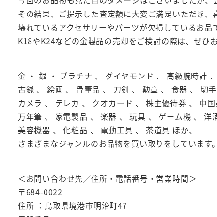
今回のお品物も見た目のダメージはございましたが、
その結果、ご提示した査定額に大変ご満足いただき、
壊れているアクセサリーやパーツが欠損しているお品
K18やK24などの金製品の売却をご検討の際は、ぜ
金 ・ 銀 ・ プラチナ 、 ダイヤモンド 、 高級腕時計
古銭 、 絵画 、 骨董品 、 刀剣 、 勲章 、 食器 、 切手
カメラ 、 テレカ 、 クオカード 、 株主優待券 、 中国
万年筆 、 家電製品 、 楽器 、 玩具 、 ゲーム機 、 洋酒
美容機器 、 化粧品 、 電動工具 、 茶道具 ほか、
さまざまなジャンルのお品物を買い取りをしています
＜お問い合わせ先／住所・電話番号・営業時間＞
〒684-0022
住所 ：鳥取県境港市明治町47