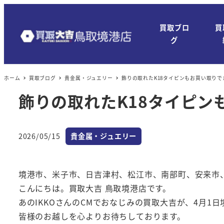
メ
イ
買取ブロ
買
ン
グ
コ
ン
ホーム
買取ブログ
貴金属・ジュエリー
飾りの取れたK18タイピンもお買い取りで
テ
ン
飾りの取れたK18タイピン
ツ
へ
カテゴリー
移
2026/05/15
貴金属・ジュエリー
投稿日
動
境港市、米子市、日吉津村、松江市、南部町、安来市
こんにちは。買取大吉 鳥取境港店です。
あのIKKOさんのCMでおなじみの買取大吉が、4月1
皆様のお越しを心よりお待ちしております。