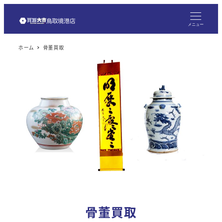
メ
イ
メニュー
ン
ホーム
骨董買取
コ
ン
テ
ン
ツ
へ
移
動
骨董買取