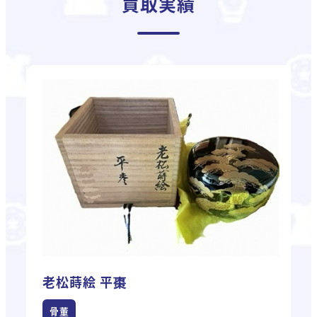
買取実績
老松蒔絵 平棗
骨董