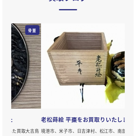
骨董
骨董
老松蒔絵 平棗をお買取りいたしました
大吉鳥
境港市、米子市、日吉津村、松江市、南部町、安来市、