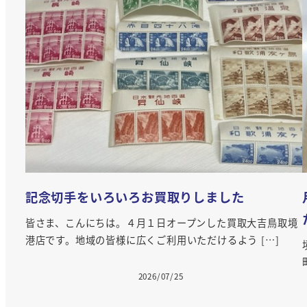
月に雁と見返り美人の切手セットをお買取りい
たしました
鳥取境
]
境港市、米子市、日吉津村、松江市、南部町、安来市、伯耆
町、雲南市、大山町周辺と隠岐諸島の皆様。こんに […]
2026/07/18
投稿日