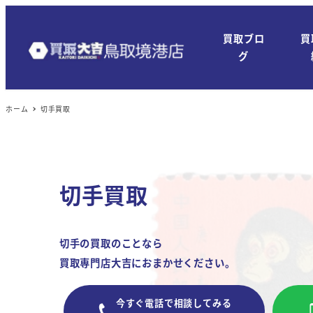
メ
イ
買取ブロ
買
ン
グ
コ
ン
ホーム
切手買取
テ
ン
ツ
へ
切手買取
移
動
切手の買取のことなら
買取専門店大吉におまかせください。
今すぐ電話で相談してみる