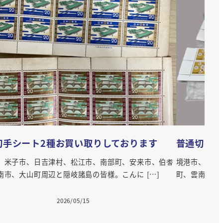
切手のバラ、お買い取りしています
未使用の文
、米子市、日吉津村、松江市、南部町、安来市、伯耆
境港市、米子
南市、大山町周辺と隠岐諸島の皆様。こんに […]
町、雲南市、
2026/05/12
投稿日