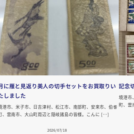
記念切手シート2種お買い取りしております
普通
境港市、米子市、日吉津村、松江市、南部町、安来市、伯耆
境港市
町、雲南市、大山町周辺と隠岐諸島の皆様。こんに […]
町、雲
2026/05/15
投稿日