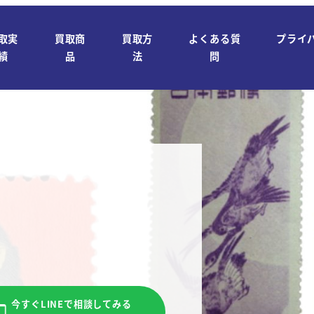
取実
買取商
買取方
よくある質
プライ
績
品
法
問
今すぐLINEで相談してみる