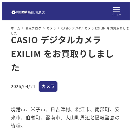
メ
イ
メニュー
ン
ホーム
買取ブログ
カメラ
CASIO デジタルカメラ EXILIM をお買取りしま
コ
した
CASIO デジタルカメラ
ン
テ
EXILIM をお買取りしまし
ン
ツ
た
へ
移
カテゴリー
2026/04/21
カメラ
動
投稿日
境港市、米子市、日吉津村、松江市、南部町、安
来市、伯耆町、雲南市、大山町周辺と隠岐諸島の
皆様。