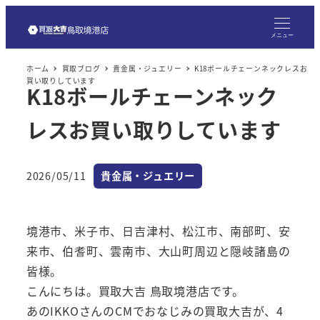
メ
イ
メニュー
ン
ホーム
買取ブログ
貴金属・ジュエリー
K18ボールチェーンネックレスお
コ
買い取りしています
K18ボールチェーンネック
ン
テ
レスお買い取りしています
ン
ツ
へ
カテゴリー
2026/05/11
貴金属・ジュエリー
投稿日
移
動
境港市、米子市、日吉津村、松江市、南部町、安
来市、伯耆町、雲南市、大山町周辺と隠岐諸島の
皆様。
こんにちは。買取大吉 鳥取境港店です。
あのIKKOさんのCMでおなじみの買取大吉が、4