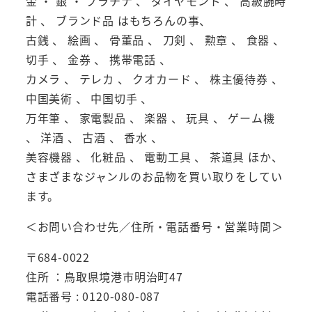
金 ・ 銀 ・ プラチナ 、 ダイヤモンド 、 高級腕時
計 、 ブランド品 はもちろんの事、
古銭 、 絵画 、 骨董品 、 刀剣 、 勲章 、 食器 、
切手 、 金券 、 携帯電話 、
カメラ 、 テレカ 、 クオカード 、 株主優待券 、
中国美術 、 中国切手 、
万年筆 、 家電製品 、 楽器 、 玩具 、 ゲーム機
、 洋酒 、 古酒 、 香水 、
美容機器 、 化粧品 、 電動工具 、 茶道具 ほか、
さまざまなジャンルのお品物を買い取りをしてい
ます。
＜お問い合わせ先／住所・電話番号・営業時間＞
〒684-0022
住所 ：鳥取県境港市明治町47
電話番号 : 0120-080-087