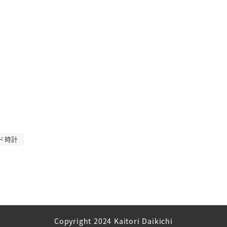
。
ド時計
Copyright 2024 Kaitori Daikichi