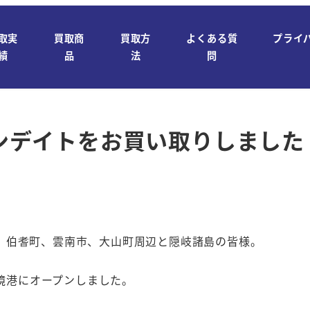
取実
買取商
買取方
よくある質
プライ
績
品
法
問
ノンデイトをお買い取りしました
、伯耆町、雲南市、大山町周辺と隠岐諸島の皆様。
日境港にオープンしました。