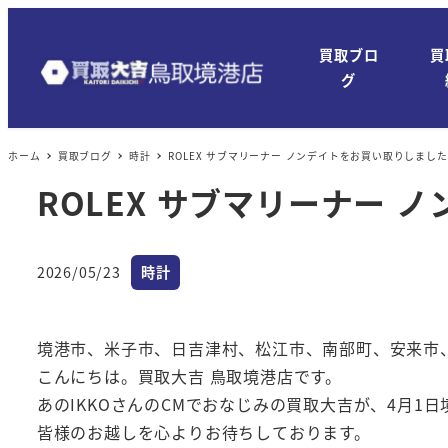
メ
イ
買取ブロ
買
ン
グ
コ
ン
ホーム
買取ブログ
時計
ROLEX サブマリーナー ノンデイトをお買い取りしました
テ
ン
ROLEX サブマリーナー 
ツ
へ
カテゴリー
移
2026/05/23
時計
投稿日
動
境港市、米子市、日吉津村、松江市、南部町、安来市
こんにちは。買取大吉 鳥取境港店です。
あのIKKOさんのCMでおなじみの買取大吉が、4月1
皆様のお越しを心よりお待ちしております。