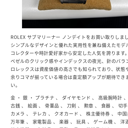
ROLEX サブマリーナー ノンデイトをお買い取り
シンプルなデザインと優れた実用性を兼ね備えたモデ
コレクターや時計愛好家から安定した人気を誇ります
ベゼルのクリック感やインデックスの夜光、針のバラ
ロレックスは資産価値の高さでも知られており、状態
余りコマが揃っている場合は査定額アップが期待でき
い。
金 ・ 銀 ・ プラチナ 、 ダイヤモンド 、 高級腕時計
古銭 、 絵画 、 骨董品 、 刀剣 、 勲章 、 食器 、 切手
カメラ 、 テレカ 、 クオカード 、 株主優待券 、 中国
万年筆 、 家電製品 、 楽器 、 玩具 、 ゲーム機 、 洋酒