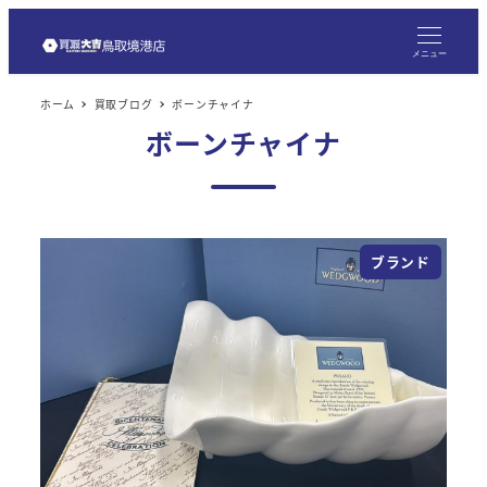
メ
イ
メニュー
ン
ホーム
買取ブログ
ボーンチャイナ
コ
ボーンチャイナ
ン
テ
ン
ツ
ブランド
へ
移
動