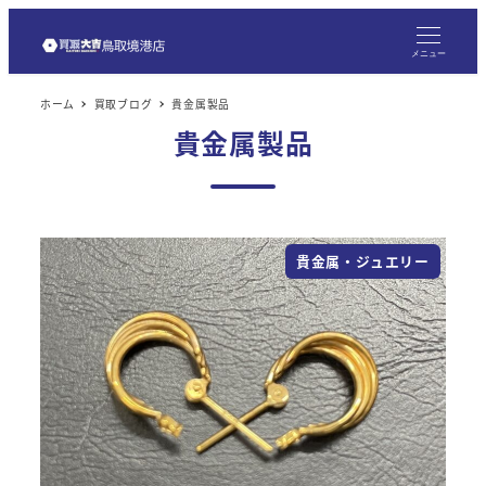
メ
イ
メニュー
ン
ホーム
買取ブログ
貴金属製品
コ
貴金属製品
ン
テ
ン
ツ
貴金属・ジュエリー
へ
移
動