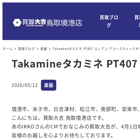
メ
イ
買取ブロ
買
ン
グ
コ
ン
ホーム
買取ブログ
楽器
Takamineタカミネ PT407 エレアコ アコースティ
テ
ン
Takamineタカミネ P
ツ
へ
カテゴリー
移
2026/05/12
楽器
投稿日
動
境港市、米子市、日吉津村、松江市、南部町、安来市
こんにちは。買取大吉 鳥取境港店です。
あのIKKOさんのCMでおなじみの買取大吉が、4月1
皆様のお越しを心よりお待ちしております。