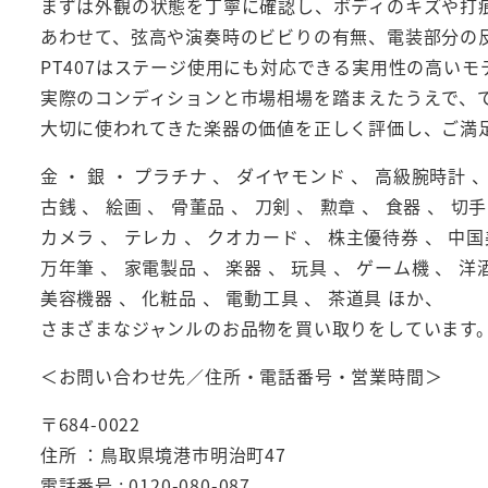
まずは外観の状態を丁寧に確認し、ボディのキズや打
あわせて、弦高や演奏時のビビりの有無、電装部分の
PT407はステージ使用にも対応できる実用性の高い
実際のコンディションと市場相場を踏まえたうえで、
大切に使われてきた楽器の価値を正しく評価し、ご満
金 ・ 銀 ・ プラチナ 、 ダイヤモンド 、 高級腕時計
古銭 、 絵画 、 骨董品 、 刀剣 、 勲章 、 食器 、 切手
カメラ 、 テレカ 、 クオカード 、 株主優待券 、 中国
万年筆 、 家電製品 、 楽器 、 玩具 、 ゲーム機 、 洋酒
美容機器 、 化粧品 、 電動工具 、 茶道具 ほか、
さまざまなジャンルのお品物を買い取りをしています
＜お問い合わせ先／住所・電話番号・営業時間＞
〒684-0022
住所 ：鳥取県境港市明治町47
電話番号 : 0120-080-087