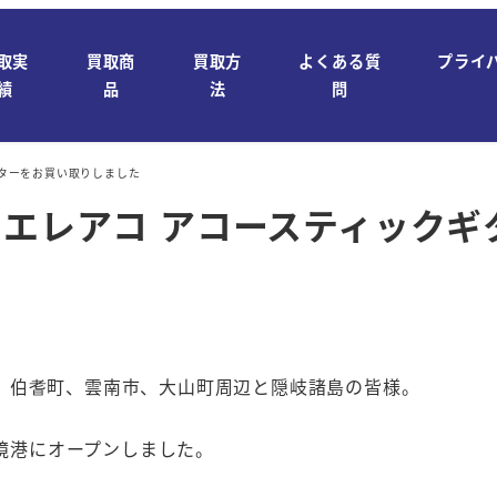
取実
買取商
買取方
よくある質
プライ
績
品
法
問
ックギターをお買い取りしました
T407 エレアコ アコースティッ
、伯耆町、雲南市、大山町周辺と隠岐諸島の皆様。
日境港にオープンしました。