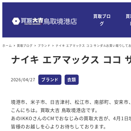
メ
イ
買取ブロ
買
ン
グ
コ
ン
ホーム
買取ブログ
ブランド
ナイキ エアマックス ココ サンダルお買い取りして
テ
ン
ナイキ エアマックス ココ
ツ
へ
カテゴリー
カテゴリー
移
2026/04/27
ブランド
衣類
投稿日
動
境港市、米子市、日吉津村、松江市、南部町、安来市
こんにちは。買取大吉 鳥取境港店です。
あのIKKOさんのCMでおなじみの買取大吉が、4月1
皆様のお越しを心よりお待ちしております。