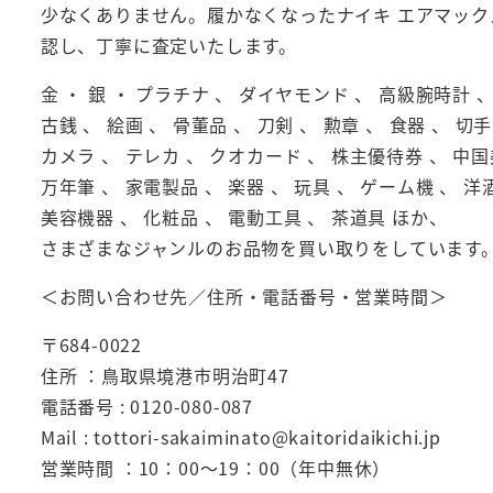
少なくありません。履かなくなったナイキ エアマック
認し、丁寧に査定いたします。
金 ・ 銀 ・ プラチナ 、 ダイヤモンド 、 高級腕時計
古銭 、 絵画 、 骨董品 、 刀剣 、 勲章 、 食器 、 切手
カメラ 、 テレカ 、 クオカード 、 株主優待券 、 中国
万年筆 、 家電製品 、 楽器 、 玩具 、 ゲーム機 、 洋酒
美容機器 、 化粧品 、 電動工具 、 茶道具 ほか、
さまざまなジャンルのお品物を買い取りをしています
＜お問い合わせ先／住所・電話番号・営業時間＞
〒684-0022
住所 ：鳥取県境港市明治町47
電話番号 : 0120-080-087
Mail : tottori-sakaiminato@kaitoridaikichi.jp
営業時間 ：10：00～19：00（年中無休）