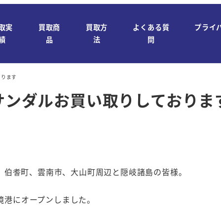
取実
買取商
買取方
よくある質
プライ
績
品
法
問
おります
 サンダルお買い取りしておりま
、伯耆町、雲南市、大山町周辺と隠岐諸島の皆様。
日境港にオープンしました。