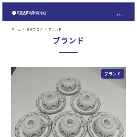
メ
イ
メニュー
ン
ホーム
買取ブログ
ブランド
コ
ブランド
ン
テ
ン
ツ
ブランド
へ
移
動