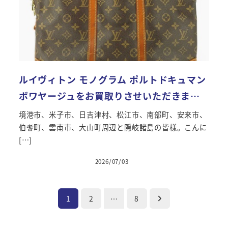
ルイヴィトン モノグラム ポルトドキュマン
ボワヤージュをお買取りさせいただきま…
境港市、米子市、日吉津村、松江市、南部町、安来市、
伯耆町、雲南市、大山町周辺と隠岐諸島の皆様。こんに
[…]
2026/07/03
投稿日
投
1
2
…
8
稿