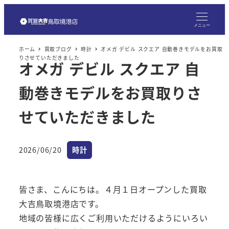
メ
イ
メニュー
ン
ホーム
買取ブログ
時計
オメガ デビル スクエア 自動巻きモデルをお買取
コ
りさせていただきました
オメガ デビル スクエア 自
ン
テ
動巻きモデルをお買取りさ
ン
ツ
せていただきました
へ
移
カテゴリー
2026/06/20
時計
動
投稿日
皆さま、こんにちは。４月１日オープンした買取
大吉鳥取境港店です。
地域の皆様に広くご利用いただけるようにいろい