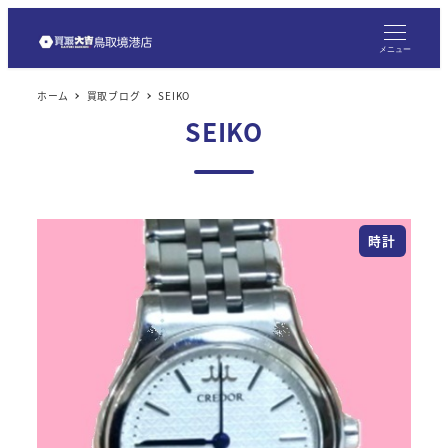
メ
イ
メニュー
ン
ホーム
買取ブログ
SEIKO
コ
SEIKO
ン
テ
ン
ツ
時計
へ
移
動